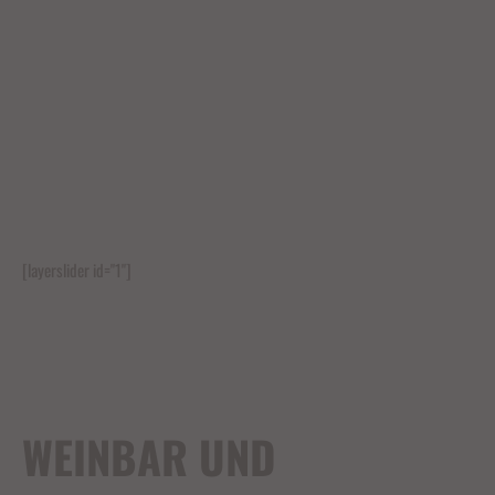
[layerslider id="1"]
WEINBAR UND