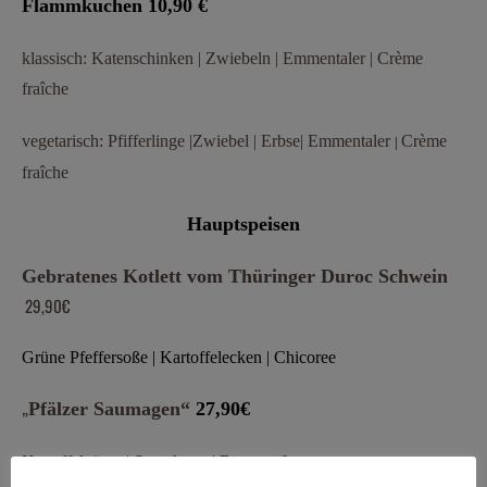
Flammkuchen 10,90 €
klassisch: Katenschinken | Zwiebeln | Emmentaler | Crème
fraîche
vegetarisch:
Pfifferlinge
|Zwiebel | Erbse| Emmentaler
Crème
|
fraîche
Hauptspeisen
Gebratenes Kotlett vom Thüringer Duroc Schwein
29,90€
Grüne Pfeffersoße
|
Kartoffelecken
|
Chicoree
„
Pfälzer
Saumagen
“
27,90€
Kartoffelpüree | Sauerkraut | Bratensoße