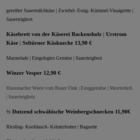
gereifter Sauermilchkäse | Zwiebel- Essig- Kümmel-Vinaigrette |
Sauerteigbrot
Käsebrett von der Käserei Backensholz
|
Urstrom
Käse
|
Seltürner Käskueche
13,90 €
Marmelade
| Eingelegtes Gemüse | Sauerteigbrot
Winzer Vesper 12,90 €
Hausmacher Wurst vom Bauer Fink | Essiggemüse | Meerrettich
| Sauerteigbrot
½ Dutzend schwäbische Weinbergschnecken
11,90€
Riesling- Knoblauch- Kräuterbutter | Baguette