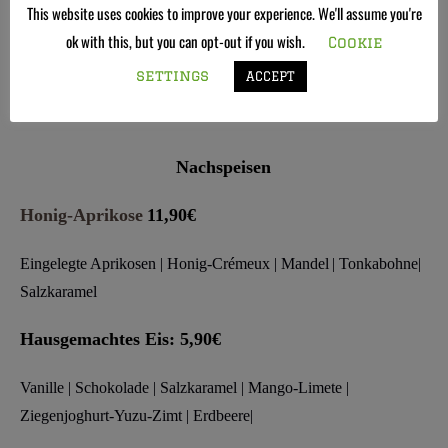
This website uses cookies to improve your experience. We'll assume you're
27,90€
Geschmorte Terijaki Aubergine
ok with this, but you can opt-out if you wish.
Cookie
Gemüse Sommerrollen
|Cashewkerne |
Koriander Limonen Dip
settings
ACCEPT
Nachspeisen
Honig-Aprikose
11,90€
Eingelegte Aprikosen
|
Honig-Crémeux
|
Mandel
|
Tonkabohne
|
Salzkaramel
Hausgemachtes Eis: 5,90€
Vanille
| Schokolade
| Salzkaramel | Mango-Limete |
Ziegenjoghurt-Yuzu-Zimt | Erdbeere|