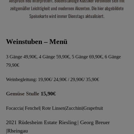
Anspruch neu interpretiert. Bodenständige Klassiker verbinden sich mit
zeitgemäßer Leichtigkeit und modernen Akzenten. Die hier abgebildete
Speisekarte wird immer Dienstags aktualisiert.
Weinstuben – Menü
3 Gänge 49,90€, 4 Gänge 59,90€, 5 Gänge 69,90€, 6 Gänge
79,90€
Weinbegleitung: 19,90€/ 24,90€ / 29,90€/ 35,90€
Gemüse Stulle
15,90€
Foca
c
cia
|
Fenchel
|
Rote Linsen|Zucchini|Grapefruit
202
1 Rüdesheim Estate Ri
e
sling
|
Georg Breuer
|
Rheingau