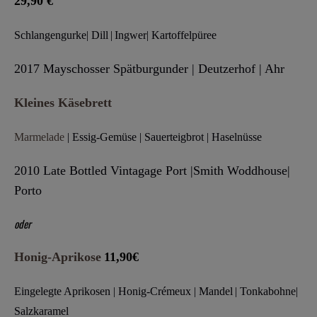
29,90 €
Schlangengurke
|
Dill
|
Ingwer
| Kartoffelpüree
2017 Mayschosser Spätburgunder | Deutzerhof | Ahr
Kleines Käsebrett
Marmelade
| Essig-Gemüse | Sauerteigbrot |
Haselnüsse
2010 Late Bottled Vintagage Port
|Smith Woddhouse
|
Porto
oder
Honig-Aprikose
11,90€
Eingelegte Aprikosen
|
Honig-Crémeux
|
Mandel
|
Tonkabohne
|
Salzkaramel