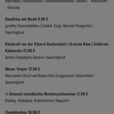
Blattsalate | Wiesenkräuter | Sonnenblumenkerne | Tomate | Weinstuben
– Dressing
Handkäse mit Musik 8,90 €
gereifter Sauermilchkäse | Zwiebel- Essig- Kümmel-Vinaigrette |
Sauerteigbrot
Käsebrett von der Käserei Backensholz | Urstrom Käse | Seltürner
Käskueche 12,90 €
Quitte | Eingelegtes Gemüse | Sauerteigbrot
Winzer Vesper 12,90 €
Hausmacher Wurst vom Bauer Fink | Essiggemüse | Meerrettich |
Sauerteigbrot
½ Dutzend schwäbische Weinbergschnecken 11,90 €
Riesling- Knoblauch- Kräuterbutter | Baguette
Flammkuchen 10,90 €