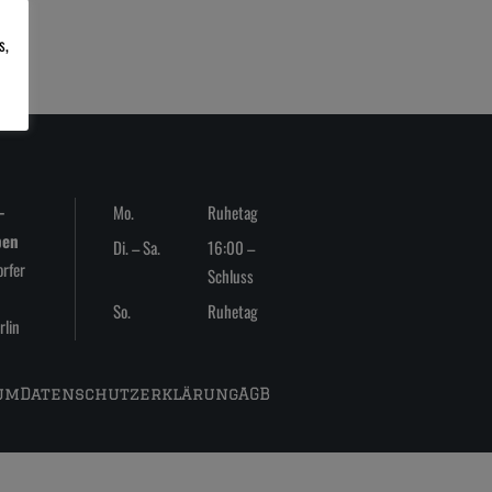
s,
-
Mo.
Ruhetag
ben
Di. – Sa.
16:00 –
rfer
Schluss
So.
Ruhetag
lin
um
Datenschutzerklärung
AGB