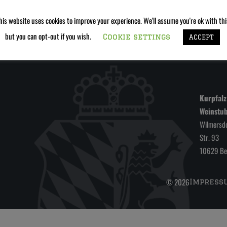
password to view comments.
his website uses cookies to improve your experience. We'll assume you're ok with thi
but you can opt-out if you wish.
Cookie settings
ACCEPT
Kurpfalz
Weinstu
Wilmersdo
Str. 93
10629 Ber
© 2026
Impress