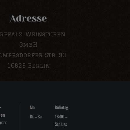
Adresse
rpfalz-Weinstuben
GmbH
lmersdorfer Str. 93
10629 Berlin
-
Mo.
Ruhetag
ben
Di. – Sa.
16:00 –
rfer
Schluss