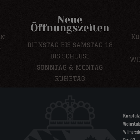
n
Neue
Öffnungszeiten
en
Ku
DIENSTAG BIS SAMSTAG 18
4
BIS SCHLUSS
Wi
SONNTAG & MONTAG
RUHETAG
Kurpfalz
Weinstu
Wilmersdo
Str. 93