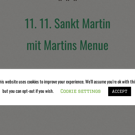
* * *
11. 11. Sankt Martin
mit Martins Menue
his website uses cookies to improve your experience. We'll assume you're ok with thi
but you can opt-out if you wish.
Cookie settings
ACCEPT