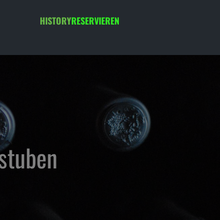
HISTORY
RESERVIEREN
nstuben